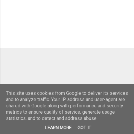
This site uses cookies from Google to deliver its services
and to analyze traffic. Your IP address and user-agent are
shared with Google along with performance and security
Använder Blogger
metrics to ensure quality of service, generate usage
statistics, and to detect and address abuse.
© Farfars Härodlat 2020
LEARN MORE
GOT IT